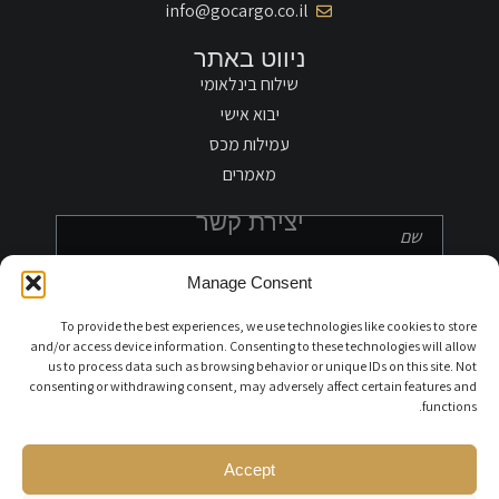
info@gocargo.co.il
ניווט באתר
שילוח בינלאומי
יבוא אישי
עמילות מכס
מאמרים
יצירת קשר
Manage Consent
To provide the best experiences, we use technologies like cookies to store
and/or access device information. Consenting to these technologies will allow
us to process data such as browsing behavior or unique IDs on this site. Not
חפצים אישיים
כלי רכב
כלי שייט
consenting or withdrawing consent, may adversely affect certain features and
סוג מטען אחר
functions.
Accept