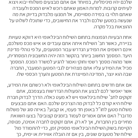
שלכם יהיו מינימליות, במיוחד אם אתם מבצעים משלוחי יבוא ויצוא
לעיתים קרובות. למרות האמון שאתם רוכש לאיש המכס ולעובדה
שאתם תלוי בו במידה מסויימת, אל תמנעו מלבדוק בדיוק את מה
שנעשה במטען שלכם ולברר את החישובים, כדי שתוכלו לשלוט על
ההוצאות בכל מקרה.
אחת הבעיות הנפוצות בתחום השילוח הבינלאומי היא דווקא טעויות
בניירת, כאשר חב' השילוח איתה אתם עובדים או איש מכס משלכם,
אינם רושמים את המידע הנדרש עבור המטענים, על פי נוהלי מדינת
היעד. המסמך החשוב ביותר בהקשר הזה יהיה החשבונית המסחרית,
אשר מהווה מסמך רשמי וחוקי ואמור להגיע למשרד המכס. המסמך
מכיל את המידע עליו אתם מצהירים לגבי המטען המועבר, החברה
שבה הוא יוצר, המדינה המייצרת את המטען והערך הכספי שלו.
אם אתם חדשים בתחום השילוח הבינלאומי ולא רכשתם את המידע,
אשר יאפשר לכם לבצע את הפעולות הנדרשות בעצמכם, אתם
זקוקים לחב' שילוח בינלאומי ויש לא מעט כאלה. הדרך לבדוק חברת
שילוח היא קודם כל לבדוק מה הצרכים שלכם. האם אתם מבצעים
משלוח מטען לחו"ל באופן חד פעמי, או קבוע? באיזה סוג של משלוח
מדובר? האם אתם אמורים לעמוד בזמנים קצובים? בצעו השוואת
מחירים בין החברות, אך לא רק. אתם זקוקים לחברה אמינה, מנוסה,
הקיימת בשוק השילוח הבינלאומי מספיק זמן, כדי להתמודד מול
שילוח של מטענים שונים, בין אם זה הובלה אווירית או ימית, כך