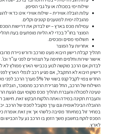
שילוח ימי במכולה או על גבי הסיפון.
עלות הובלה אווירית – שילוח אווירי אינו כדאי להו
מהובלה ימית למטענים קטנים וקלים.
עמילות מכס בארץ – יש לבדוק את דרישות המכס 
המוצר בחו"ל בכדי לא הליות מופתעים בעת תהלי
תשלומי מסים ומכסים.
אחריות על המוצר
תהליך קבלת רישון היבוא מעט מורכב ודורש ניירת מרובה 
אישור שירות וחלפים חתימה על תצהירים לפני עו"ד וכו'.
לבדוק אם הרכב מוקשה לנוע בכבישי הארץ ממולץ לא ל
רישיון היבוא לא התקבל, אם מגיע רכב לנמלי הארץ לפני
החדש צפוי לקבל קנס בשווי של 5% מ
השילוח של הרכב, החל מגרירת הרכב מהמוכר, הובלתו אל
טעינה למכולה והעברת תהליך מכס מקומי ועם הגעת הר
והעברת תקינה במידה ואתה הלקוח תבקש זאת. חישוב ת
ההובלה הבינלאומית וגם ערך מקובל למכס של הרכב. יכו
במחיר זול במחיוחד מסיבה כלשהי אך אין זאת אומרת כי 
המכס לוקח בחשבון משך הזמן בו הרכב נע על הכביש ום
לארץ.