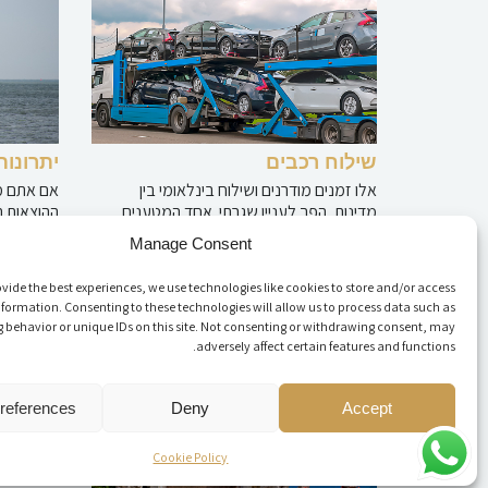
שילוח רכבים
יתרונות
אלו זמנים מודרנים ושילוח בינלאומי בין
אם אתם מ
מדינות, הפך לעניין שגרתי. אחד המטענים
ההוצאות ה
המועדפים בתחום זה הוא העברת כלי רכב
ולתחזק את
Manage Consent
דו-גלגלי
קראו עוד 
vide the best experiences, we use technologies like cookies to store and/or access
קראו עוד »
nformation. Consenting to these technologies will allow us to process data such as
 behavior or unique IDs on this site. Not consenting or withdrawing consent, may
adversely affect certain features and functions.
יבוא כל
כל אזרח י
ברישיון נ
references
Deny
Accept
אישי. מה
קראו עוד 
Cookie Policy