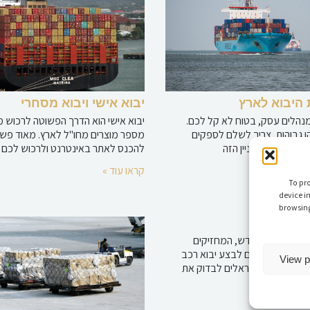
 היבוא לארץ
יבוא אישי ויבוא מסחרי
נהלים עסק, בטוח לא קל לכם.
יבוא אישי הוא הדרך הפשוטה לרכוש מ
ן גבוהות, צריך לשלם לספקים
מספר מוצרים מחו"ל לארץ. מאוד פשו
 הציוד. כל העניין הזה
להכנס לאתר באינטרנט ולרכוש לכם 
»
קראו עוד »
To pro
device i
browsing
י רכב
שראלי ועולה חדש, המחזיקים
היגה תקף, רשאים לבצע יבוא רכב
View p
 שמושך את הישראלים לבדוק את
»