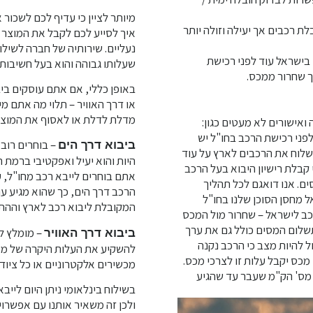
מיותר לציין כי עדיף לכם לשכור 
בלת רכבים אך יעילה וזולה יותר
איך לסייע לכם לקבל את המוצר ש
נעליים. שירותיה של חברה לשילו
בישראל עוד לפני רכישת
שעלותו גבוהה והוא בעל חשיבות ע
ך שחרור ממכס.
באופן כללי, אם אתם עוסקים בי
או דרך האוויר – תלוי מה אתם מי
מדלת לדלת או לאסוף את המוצר 
ואישורים לא מעטים כגון:
 לפני רכישת הרכב בחו"ל יש
– בוחרים רוב 
ביבוא דרך הים
שלוח את הרכבים לארץ על עוד
היות והוא יעיל ואפקטיבי ברמת 
 קבלת רישיון היבוא בעל הרכב
אתם בוחרים לייבא רכב מחו"ל, 
ערך הרכב לפני מסים. אנו דואגם לכל תהליך
הרכב דרך הים, כך שהוא מגיע עם
 מחסן הסוכן שלנו בחו"ל
המקובלת ליבוא רכב לארץ וההתנ
כב לישראל – שחרור מול המכס
שלום המסים כולל גם את ערך
– מומלץ ל
ביבוא דרך האוויר
ל להיות מצב כי הרכב נקנה
להשקיע את העלות היקרה של משל
מכס יקבל עלות זו לצרכי מכס.
מכשירים אלקטרוניים או כל ציוד
 מס' הק"מ שעבר עד שהגיע
בשילוח בינלאומי ניתן היום לייב
ולכן זה משאיר אותנו עם אפשרויו