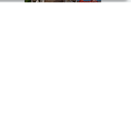
כיצד מייבאים סחורה מסין
מאז שארצות הברית חוותה משבר כלכלי כולל,
סין עוברת תקופה אשר נקראת בפי הכלכלה
העולמית "סערת היבוא המושלמת". התנאים
להרוויח
קראו עוד »
פרטי התקשרות
ני
טלפון: 08-8558790
שי
טלפון: 072-2333709
יב
פקס: 08-8558780
עמ