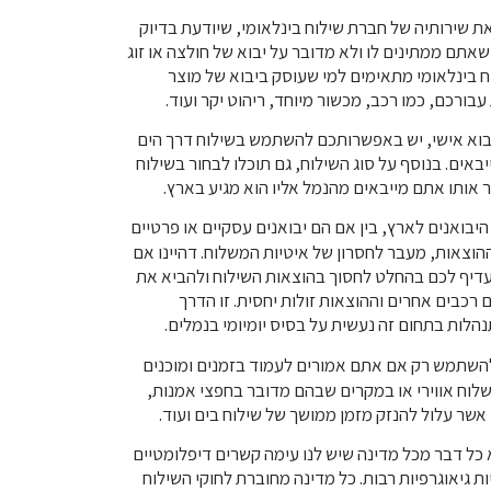
את שירותיה של חברת שילוח בינלאומי, שיודעת בדיוק
אתם ממתינים לו ולא מדובר על יבוא של חולצה או זוג
ח בינלאומי מתאימים למי שעוסק ביבוא של מוצר
בורכם, כמו רכב, מכשור מיוחד, ריהוט יקר ועוד.
בוא אישי, יש באפשרותכם להשתמש בשילוח דרך הים
יבאים. בנוסף על סוג השילוח, גם תוכלו לבחור בשילוח
אותו אתם מייבאים מהנמל אליו הוא מגיע בארץ.
היבואנים לארץ, בין אם הם יבואנים עסקיים או פרטיים
ההוצאות, מעבר לחסרון של איטיות המשלוח. דהיינו אם
עדיף לכם בהחלט לחסוך בהוצאות השילוח ולהביא את
 רכבים אחרים וההוצאות זולות יחסית. זו הדרך
הלות בתחום זה נעשית על בסיס יומיומי בנמלים.
השתמש רק אם אתם אמורים לעמוד בזמנים ומוכנים
וח אווירי או במקרים שבהם מדובר בחפצי אמנות,
 אשר עלול להנזק מזמן ממושך של שילוח בים ועוד.
א כל דבר מכל מדינה שיש לנו עימה קשרים דיפלומטיים
ת גיאוגרפיות רבות. כל מדינה מחוברת לחוקי השילוח