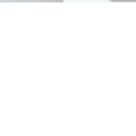
יבוא מוצרים מחו"ל
ישראל מעניקה לכל אזרח את האפשר
מוצרים מחו"ל ("צו היבוא החופשי") מ
מדינה בעולם, המנהלת יחסים דיפלומ
איתנו. באופן
קראו עוד »
ווט באתר
יצירת קשר
לוח בינלאומי
וא אישי
חפצים אישיים
כלי רכב
כלי
ילות מכס