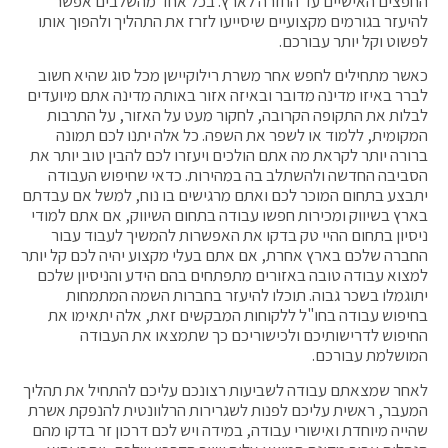
החפצים האישיים עד החזרה לארץ. בכל אחד מהשלבים אפשר
להיעזר בגורמים מקצועיים שיסייעו לזרז את התהליך ולהפוך אותו
לפשוט וקל יותר עבורכם.
כאשר מתחילים לחפש אחר משרת רילוקיישן מכל סוג שהיא חשוב
לברר באיזו מדינה מדובר ובאיזה אזור באותה מדינה אתם מיועדים
לבלות את התקופה הקרובה, לחקור מעט על האזור, על התרבות
המקומית, ללמוד או לשפר את השפה. כל אלה יתנו לכם תמונה
ברורה יותר לקראת מה אתם הולכים ויעזרו לכם להבין טוב יותר את
הסביבה החדשה ולהשתלב בה במהירות. כדאי שחיפוש העבודה
יתבצע בתחום המוכר לכם ואתם מרגישים בו נוח, למשל אם עבדתם
בארץ בשיווק ומכירות חפשו עבודה בתחום השיווק, אם אתם למודי
ניסיון בתחום ההיי טק בדקו את האפשרות להמשיך לעבוד עבור
החברה שלכם בארץ אחרת, אם אתם בעלי מקצוע יהיה לכם קל יותר
למצוא עבודה טובה באזורים מתפתחים בהם הידע והניסיון שלכם
יתוגמלו בשכר גבוה. תוכלו להיעזר בחברות השמה המתמחות
בחיפוש עבודה בחו"ל ללקוחות המבקשים זאת, אלה יתאימו את
החיפוש לדרישותיכם ולכישוריכם כך שתמצאו את העבודה
המושלמת עבורכם.
לאחר שמצאתם עבודה לשביעות רצונכם עליכם להתחיל את תהליך
המעבר, ראשית עליכם לפנות לשגרירות הרלוונטית להנפקת אשרת
שהייה מיוחדת ואישורי עבודה, במידה ויש לכם דרכון זר בדקו מהם