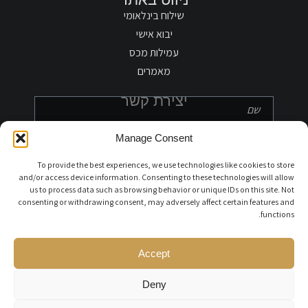
שילוח בינלאומי
יבוא אישי
עמילות מכס
מאמרים
יצירת קשר
Manage Consent
To provide the best experiences, we use technologies like cookies to store
and/or access device information. Consenting to these technologies will allow
us to process data such as browsing behavior or unique IDs on this site. Not
חפצים אישיים
כלי רכב
כלי שייט
consenting or withdrawing consent, may adversely affect certain features and
סוג מטען אחר
functions.
Accept
Deny
שליחה