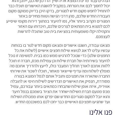
הנהלים עבור מדינת המוצא אליה שייך הדרכון שלכם, ייתכן והוא
יכול לחסוך לכם את הטרחה. במקביל להשגת האישורים תוכלו כבר
להתחיל לחפש מקום חדש למגורים, בדקו היכן בדיוק ממוקם מקום
העבודה החדש שלכם, מהן דרכי הגישה וטווח מחירים באזור
המגורים הקרוב ביותר אליו, נסו להיעזר במתווך דירות מקומי שיסייע
לכם למצוא בית המתאים לצרכים שלכם, היכרותו עם האזור
והקהילה יקלו משמעותית במציאת בית טוב שתוכלו להרשות
לעצמכם.
מצאנו עבודה, השגנו אישורים ומצאנו מקום חדש לגור בו בנוחות
עכשיו עלינו לדאוג לנושא שילוח חפצים אישיים (לשלוח את כל
החפצים שלנו) כדי שנוכל להרגיש ממש כמו בבית. למשימה זו נוכל
להיעזר בשירותיה של חברת שילוח וכן עמילות מכס, חברה זו תוכל
ללוות אתכם לאורך תהליך המעבר כולו, לייעץ ולהדריך אתכם מה
מומלץ לשלוח ומה עדיף שיישאר מאחור, תוכלו לשכור את שירותי
החברה שתארוז את חפציכם ותוביל אותם לנמל המוצא בצורה
מסודרת, תנפיק את האישורים הנדרשים לשילוח הימי או להובלה
אווירית, איזה אופן שילוח שתבחרו כמתאים ביותר עבורכם, עמיל
מכס מטעם חברת השילוח ישחרר את הציוד בשמכם בנמל היעד
והוא יובל למקום מגוריכם החדש שם יפרקו אותו ממכולת השילוח
ועד שתגיעו חפציכם האישיים כבר יחכו לכם במשכנכם החדש.
פנו אלינו