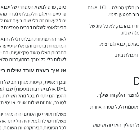
כיום, פרט לנושא המסחרי של ייבוא 
בהובלה ימית נהוג להשתמש במכולות 20 + 40 רגל וכמו כן חלקי מכולה – LCL, ישנם
פרטיים היא גם חלק בלתי נפרד מהעול
וב המטען הימי.
יכול לעשות זה בלי שום בעיה זאת ל
ריז בהרבה, לא כל סוג של
הבינלאומי לשלוח דברים ממדינה למ
נה שכזו.
לאור ההתפתחות הבלתי רגילה הזאת 
ולם, יבוא וגם יצוא.
המתמחות בתחום והם אלו שיסייעו לא
החברות האלו מאוד מקצועיות והם יו
ותכולת בית.
לשלוח בלי כל צורך בהתערבות מלא
אז איך בעצם עובד שילוח בי
DHL אולם יש רבות נוספות) שב
לחצר הלקוח שלך.
ההפך הם יתחילו בכל נוהל השילוח. 
למוצר, אם זה שילוח אווירי או ימי ת
, אומנות ולכל מטרה אחרת
משלוח אווירי מן הסתם יהיה מהיר יו
משלוח ימי לדוגמא יהיה זול יותר אול
על תהליך האריזה ושימוש
לכל הסוגיות הבירוקרטיות השונות: מכ