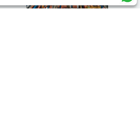
מחירון
לידיעת קהל לקוחותינוהמחירים הינם למשלוחי
יצוא במכולות קונסולידציה:המחירים
למשלוחים לארה"ב במשלוח ימי במשלוחים
חלקים ( חישוב לפי מטר קוב) –
קראו עוד »
פרטי התקשרות
ני
טלפון: 08-8558790
שי
טלפון: 072-2333709
יב