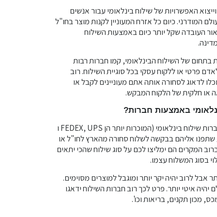
וייצוא האפשרויות של שילוח בינלאומי עבור אנשים
ם המודרני. כיום כל אזרח המעוניין לקנות מוצר בחו"ל
אור העובדה שקל יותר כיום באמצעות השילוח
דינה.
בתחום של השילוח הבינלאומי, קמו חברות רבות
דם פרטי או ללקוח עסקי בכל סוגיית השילוח. רוב
כלו לדאוג לסחורה אותה אתם מעוניינים לקבל או
ה או חלקית של הלקוח המבקש.
נלאומי באמצעות חברות?
ובכן ראשית, קיימות מגוון רחב של חברות שילוח בינלאומי (המוכרות יותר הן FEDEX, UPS ו
רגע שתפנו אליהם בבקשה לשלוח סחורה מהארץ לחו"ל או
ברוב המקרים הם ימליצו לכם על סוג שילוח שהכי יתאים
לוי בסוג המשלוח עצמו.
תר אבל לרוב יהיה יקר יותר ומוגבל למוצרים מסוימים.
ם יהיה איטי יותר. פרט לכך רוב חברות השילוח ידאגו
ס, מכון תקנים, בריאות וכו'.