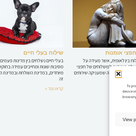
חפצי אומנות
שילוח בעלי חיים
וח בינלאומית, אשר מעידה על
בעלי חיים נשלחים בין מדינות פעמים 
לת מומחיות למשלוחים של חפצי
מסיבות שונות ומחייבים עמידה בחוקים
ורה להיות חברה שמעניקה שירותים
מיוחדים, במדינת השולחת ובמדינת היע
עובדת,
זה
To pro
»
קראו עוד »
device i
browsing
View p