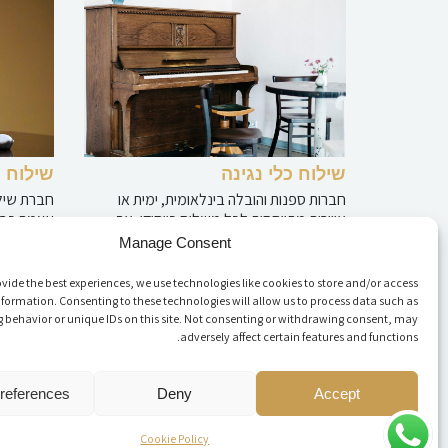
שילוח כלי נגינה
שילוח 
חברות ספנות והובלה בינלאומית, ימית או
חברת שיל
אווירית מתייחסות לכל משלוח כייחודי, אך
עצמה כבע
כאשר אנו מבקשים להוביל כלי נגינה, תמיד
אמנות, אמ
Manage Consent
כדאי
מיוחדים ו
vide the best experiences, we use technologies like cookies to store and/or access
קראו עוד »
קראו עוד 
nformation. Consenting to these technologies will allow us to process data such as
 behavior or unique IDs on this site. Not consenting or withdrawing consent, may
adversely affect certain features and functions.
references
Deny
Accept
Cookie Policy